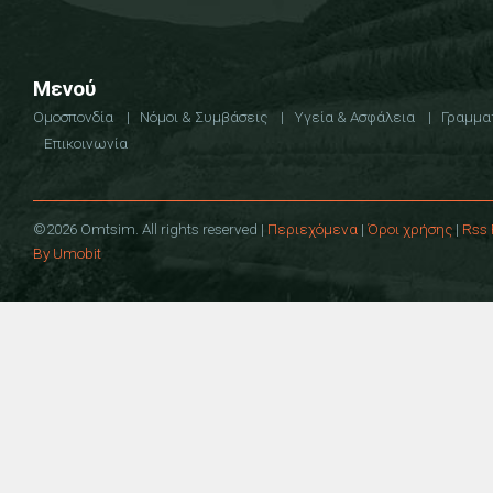
Μενού
Ομοσπονδία
Νόμοι & Συμβάσεις
Υγεία & Ασφάλεια
Γραμμα
Επικοινωνία
©2026 Omtsim. All rights reserved |
Περιεχόμενα
|
Όροι χρήσης
|
Rss 
By Umobit