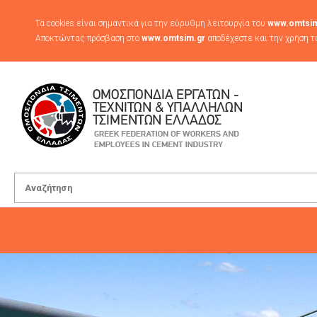
Τα cookies είναι σημαντικά για την εύρυθμη λειτουργία του
www.omtsim
Αποκτώντας πρόσβαση στο
www.omtsim.gr
αποδέχεστε και την χρήση τ