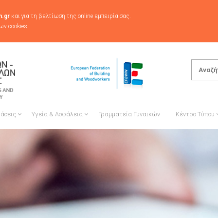
.gr
και για τη βελτίωση της online εμπειρία σας.
ων cookies.
βάσεις
Υγεία & Ασφάλεια
Γραμματεία Γυναικών
Κέντρο Τύπου