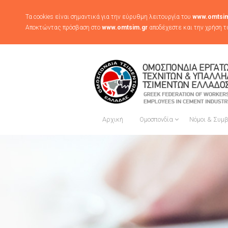
Τα cookies είναι σημαντικά για την εύρυθμη λειτουργία του
www.omtsim
Αποκτώντας πρόσβαση στο
www.omtsim.gr
αποδέχεστε και την χρήση τ
Αρχική
Ομοσπονδία
Νόμοι & Συμ