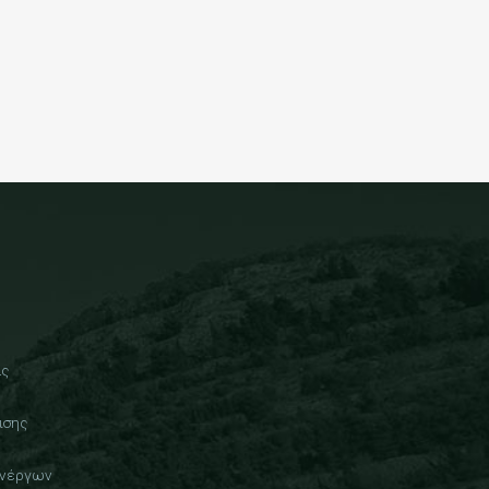
ας
ισης
Ανέργων