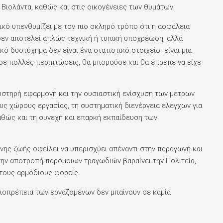
 Βιολάντα, καθώς και στις οικογένειες των θυμάτων.
ικό υπενθυμίζει με τον πιο σκληρό τρόπο ότι η ασφάλεια
εν αποτελεί απλώς τεχνική ή τυπική υποχρέωση, αλλά
ό δυστύχημα δεν είναι ένα στατιστικό στοιχείο· είναι μια
σε πολλές περιπτώσεις, θα μπορούσε και θα έπρεπε να είχε
υστηρή εφαρμογή και την ουσιαστική ενίσχυση των μέτρων
υς χώρους εργασίας, τη συστηματική διενέργεια ελέγχων για
αθώς και τη συνεχή και επαρκή εκπαίδευση των
νης ζωής οφείλει να υπερισχύει απέναντι στην παραγωγή και
την αποτροπή παρόμοιων τραγωδιών βαραίνει την Πολιτεία,
 τους αρμόδιους φορείς.
ξιοπρέπεια των εργαζομένων δεν μπαίνουν σε καμία