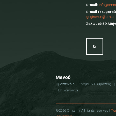
E-mail:
info@omts
E-mail Γραμματεί
gr.ginekon@omtsi
Σολωμού 59 Αθήνα
Μενού
Ομοσπονδία
Νόμοι & Συμβάσεις
Επικοινωνία
©2026 Omtsim. All rights reserved |
Πε
By Umobit