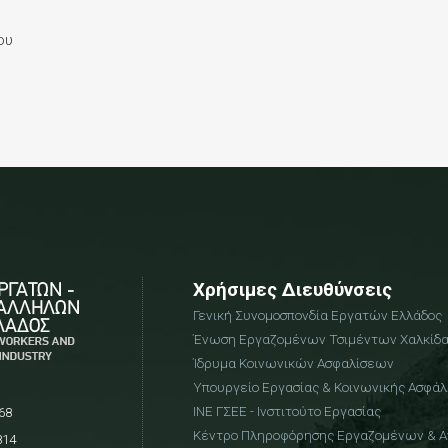
που
Χρήσιμες Διευθύνσεις
Γενική Συνομοσπονδία Εργατών Ελλάδος
Ένωση Εργαζομένων Τσιμέντων Χαλκίδ
Ίδρυμα Κοινωνικών Ασφαλίσεων
Υπουργείο Εργασίας & Κοινωνικής Ασφάλ
ΙΝΕ ΓΣΕΕ - Ινστιτούτο Εργασίας
68
Κέντρο Πληροφόρησης Εργαζομένων & 
814