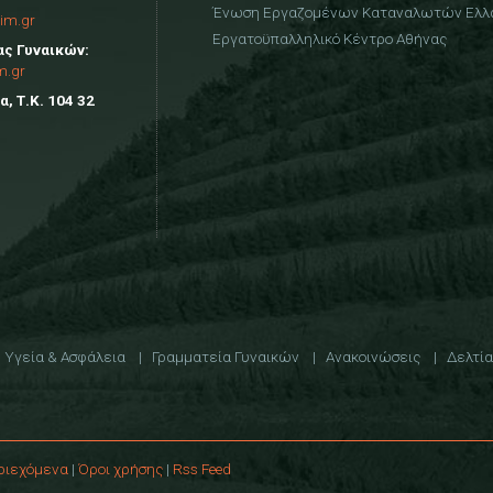
Ένωση Εργαζομένων Καταναλωτών Ελλ
im.gr
Εργατοϋπαλληλικό Κέντρο Αθήνας
ας Γυναικών:
m.gr
, Τ.Κ. 104 32
Υγεία & Ασφάλεια
Γραμματεία Γυναικών
Ανακοινώσεις
Δελτία
ριεχόμενα
|
Όροι χρήσης
|
Rss Feed