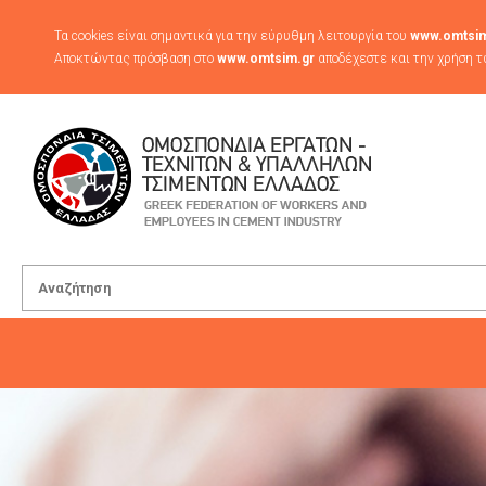
Τα cookies είναι σημαντικά για την εύρυθμη λειτουργία του
www.omtsim
Αποκτώντας πρόσβαση στο
www.omtsim.gr
αποδέχεστε και την χρήση τ