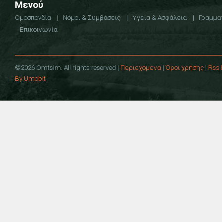
Μενού
Ομοσπονδία
Νόμοι & Συμβάσεις
Υγεία & Ασφάλεια
Γραμμα
Επικοινωνία
©2026 Omtsim. All rights reserved |
Περιεχόμενα
|
Όροι χρήσης
|
Rss 
By Umobit