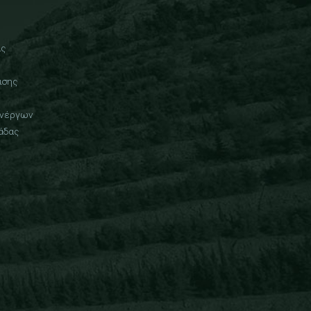
ας
ισης
Ανέργων
άδας