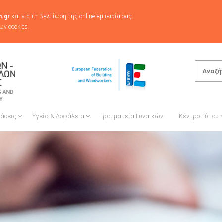
.gr
και για τη βελτίωση της online εμπειρία σας.
ων cookies.
βάσεις
Υγεία & Ασφάλεια
Γραμματεία Γυναικών
Κέντρο Τύπου