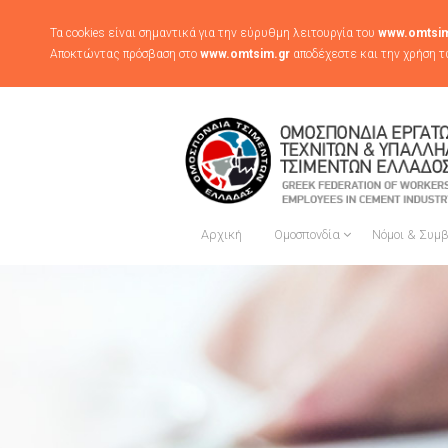
Τα cookies είναι σημαντικά για την εύρυθμη λειτουργία του
www.omtsim
Αποκτώντας πρόσβαση στο
www.omtsim.gr
αποδέχεστε και την χρήση τ
Αρχική
Ομοσπονδία
Νόμοι & Συμ