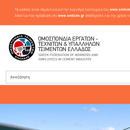
Τα cookies είναι σημαντικά για την εύρυθμη λειτουργία του
www.omtsim
Αποκτώντας πρόσβαση στο
www.omtsim.gr
αποδέχεστε και την χρήση τ